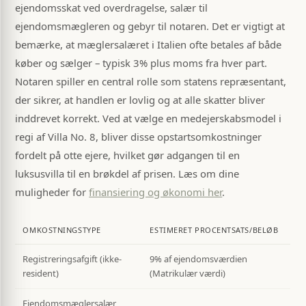
ejendomsskat ved overdragelse, salær til
ejendomsmægleren og gebyr til notaren. Det er vigtigt at
bemærke, at mæglersalæret i Italien ofte betales af både
køber og sælger – typisk 3% plus moms fra hver part.
Notaren spiller en central rolle som statens repræsentant,
der sikrer, at handlen er lovlig og at alle skatter bliver
inddrevet korrekt. Ved at vælge en medejerskabsmodel i
regi af Villa No. 8, bliver disse opstartsomkostninger
fordelt på otte ejere, hvilket gør adgangen til en
luksusvilla til en brøkdel af prisen. Læs om dine
muligheder for
finansiering og økonomi her
.
OMKOSTNINGSTYPE
ESTIMERET PROCENTSATS/BELØB
Registreringsafgift (ikke-
9% af ejendomsværdien
resident)
(Matrikulær værdi)
Ejendomsmæglersalær