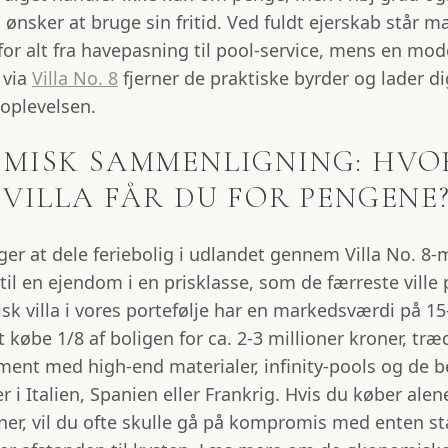
ønsker at bruge sin fritid. Ved fuldt ejerskab står 
for alt fra havepasning til pool-service, mens en mo
 via
Villa No. 8
fjerner de praktiske byrder og lader d
eoplevelsen.
MISK SAMMENLIGNING: HVO
VILLA FÅR DU FOR PENGENE
r at dele feriebolig i udlandet gennem Villa No. 8-m
l en ejendom i en prisklasse, som de færreste ville p
isk villa i vores portefølje har en markedsværdi på 15
t købe 1/8 af boligen for ca. 2-3 millioner kroner, træ
ment med high-end materialer, infinity-pools og de 
 i Italien, Spanien eller Frankrig. Hvis du køber alene
oner, vil du ofte skulle gå på kompromis med enten s