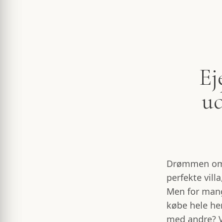
Ej
ud
Drømmen om e
perfekte vill
Men for mang
købe hele her
med andre? V