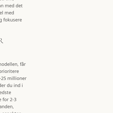
man med det
del med
ig fokusere
R
?
odellen, får
rioritere
-25 millioner
der du ind i
bedste
 for 2-3
tanden,