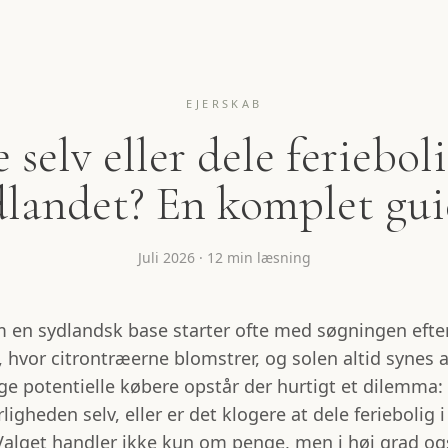
EJERSKAB
e selv eller dele ferieboli
landet? En komplet gu
Juli 2026
·
12 min læsning
n sydlandsk base starter ofte med søgningen efte
a, hvor citrontræerne blomstrer, og solen altid synes a
e potentielle købere opstår der hurtigt et dilemma:
ligheden selv, eller er det klogere at dele feriebolig 
alget handler ikke kun om penge, men i høj grad o