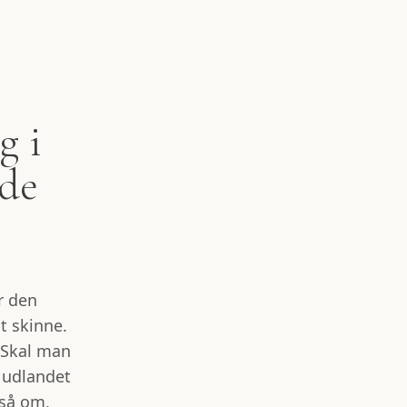
g i
ide
r den
t skinne.
 Skal man
i udlandet
gså om,