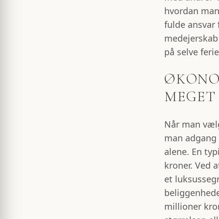
hvordan man 
fulde ansvar 
medejerskab
på selve feri
ØKONO
MEGET 
Når man vælge
man adgang ti
alene. En typ
kroner. Ved a
et luksusseg
beliggenheder
millioner kr