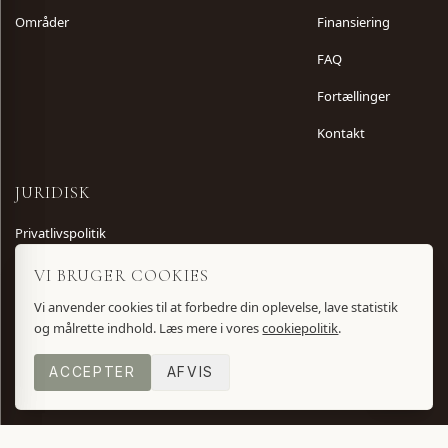
Områder
Finansiering
FAQ
Fortællinger
Kontakt
JURIDISK
Privatlivspolitik
Vilkår og betingelser
VI BRUGER COOKIES
Cookiepolitik
Vi anvender cookies til at forbedre din oplevelse, lave statistik
og målrette indhold. Læs mere i vores
cookiepolitik
.
ACCEPTER
AFVIS
©
2026
Villa No. 8. Alle rettigheder forbeholdes.