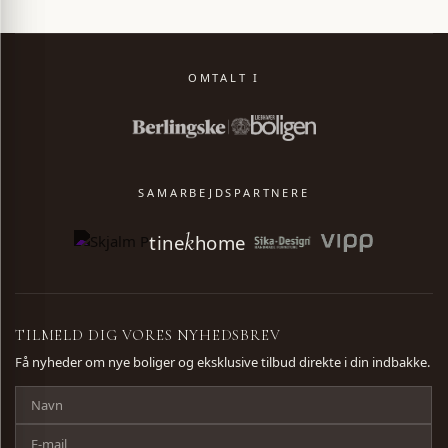
OMTALT I
SAMARBEJDSPARTNERE
k
VENTELISTE
tine
home
NAVN
TILMELD DIG VORES NYHEDSBREV
Få nyheder om nye boliger og eksklusive tilbud direkte i din indbakke.
EMAIL