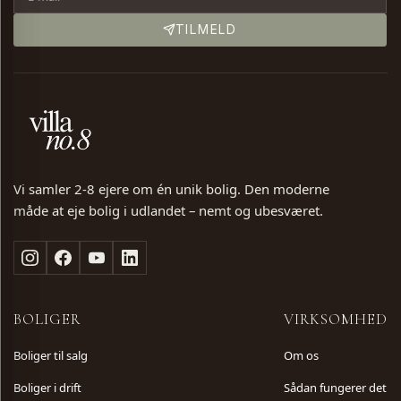
TELEFON
TILMELD
BESKED (VALGFRI)
Vi samler 2-8 ejere om én unik bolig. Den moderne
måde at eje bolig i udlandet – nemt og ubesværet.
SKRIV DIG PÅ VENTELISTE
BOLIGER
VIRKSOMHED
Boliger til salg
Om os
Boliger i drift
Sådan fungerer det