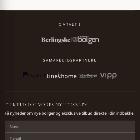
OMTALT I
SAMARBEJDSPARTNERE
k
VENTELISTE
tine
home
NAVN
TILMELD DIG VORES NYHEDSBREV
Få nyheder om nye boliger og eksklusive tilbud direkte i din indbakke.
EMAIL