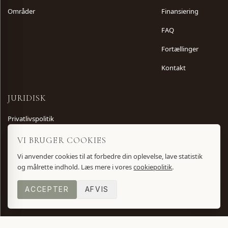
Områder
Finansiering
FAQ
Fortællinger
Kontakt
JURIDISK
Privatlivspolitik
Vilkår og betingelser
VI BRUGER COOKIES
Cookiepolitik
Vi anvender cookies til at forbedre din oplevelse, lave statistik
og målrette indhold. Læs mere i vores
cookiepolitik
.
ACCEPTER
AFVIS
©
2026
Villa No. 8. Alle rettigheder forbeholdes.