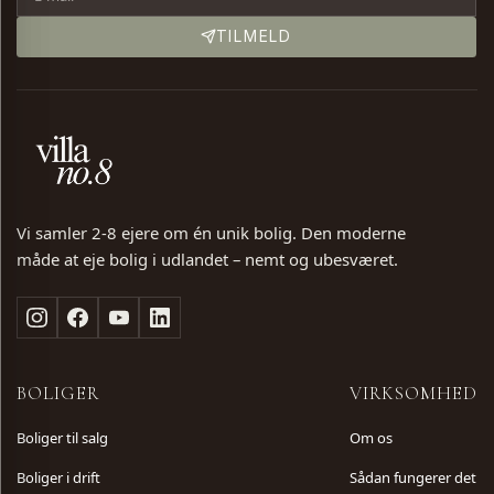
TELEFON
TILMELD
BESKED (VALGFRI)
Vi samler 2-8 ejere om én unik bolig. Den moderne
måde at eje bolig i udlandet – nemt og ubesværet.
SKRIV DIG PÅ VENTELISTE
BOLIGER
VIRKSOMHED
Boliger til salg
Om os
Boliger i drift
Sådan fungerer det